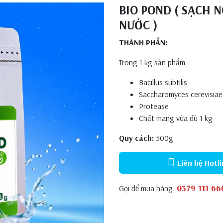
BIO POND ( SẠCH 
NƯỚC )
THÀNH PHẦN:
Trong 1 kg sản phẩm
Bacillus subtilis
Saccharomyces cerevisiae
Protease
Chất mang vừa đủ 1 kg
Quy cách:
500g
Liên hệ Hotli
0379 111 66
Gọi để mua hàng: