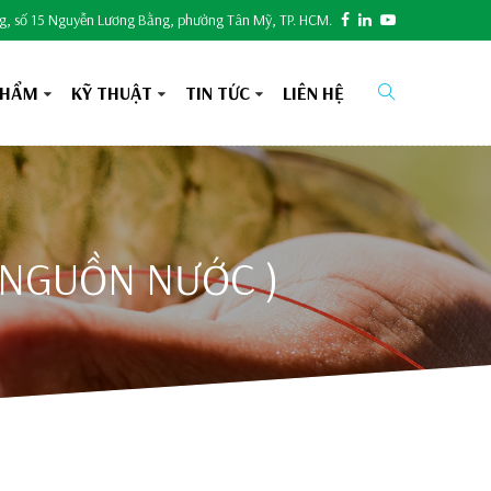
ng, số 15 Nguyễn Lương Bằng, phường Tân Mỹ, TP. HCM.
PHẨM
KỸ THUẬT
TIN TỨC
LIÊN HỆ
O NGUỒN NƯỚC )