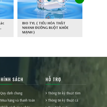
Xác
BIO TYL ( TIÊU HÓA THẬT
AQUA X3 
,
NHANH ĐƯỜNG RUỘT KHỎE
CHẤT LƯ
MẠNH )
NUÔI )
CHÍNH SÁCH
HỖ TRỢ
Quy định chung
Thông tin kỹ thuật tôm
Mua hàng và thanh toán
Thông tin kỹ thuật cá