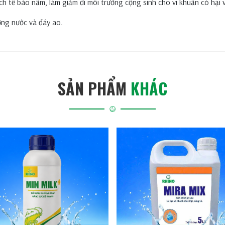
ch tế bào nấm, làm giảm đi môi trường cộng sinh cho vi khuẩn có hại 
ờng nước và đáy ao.
SẢN PHẨM
KHÁC