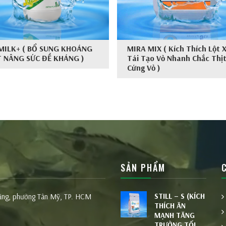
MILK+ ( BỔ SUNG KHOÁNG
MIRA MIX ( Kích Thích Lột 
 NÂNG SỨC ĐỀ KHÁNG )
Tái Tạo Vỏ Nhanh Chắc Thịt
Cứng Vỏ )
SẢN PHẨM
STILL – S (KÍCH
Bằng, phường Tân Mỹ, TP. HCM
THÍCH ĂN
MẠNH TĂNG
TRƯỞNG TỐI