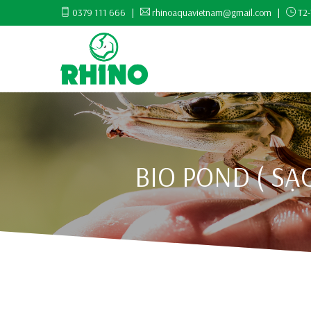
0379 111 666
|
rhinoaquavietnam@gmail.com
|
T2-
BIO POND ( SẠ