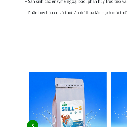
– Sản sinh các enzyme ngoại bào, phân hủy trực tiếp vá
– Phân hủy hữu cơ và thức ăn dư thừa làm sạch môi trư