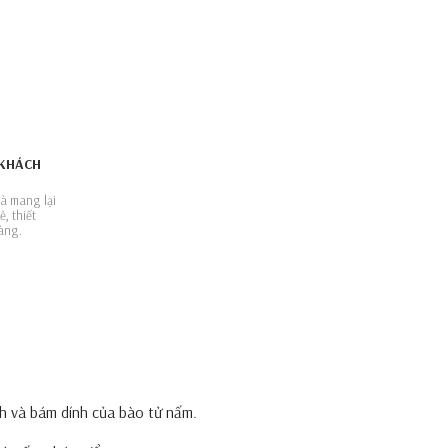
KHÁCH
à mang lại
, thiết
àng.
nh và bám dính của bào tử nấm.