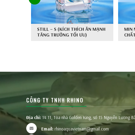
 PHÂN
STILL – S (KÍCH THÍCH ĂN MẠNH
MIN 
G RUỘT)
TĂNG TRƯỞNG TỐI ƯU)
CHẤT
CÔNG TY TNHH RHINO
Địa chỉ:
14.11, Tòa nhà Golden King, số 15 Nguyễn Lương 
Email:
rhinoaquavietnam@gmail.com