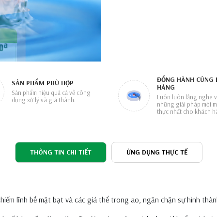
ĐỒNG HÀNH CÙNG 
SẢN PHẨM PHÙ HỢP
HÀNG
Sản phẩm hiệu quả cả về công
Luôn luôn lắng nghe v
dụng xử lý và giá thành.
những giải pháp mới mẻ
thực nhất cho khách h
THÔNG TIN CHI TIẾT
ỨNG DỤNG THỰC TẾ
hiếm lĩnh bề mặt bạt và các giá thể trong ao, ngăn chặn sự hình thà