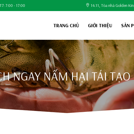
T7: 7:00 - 17:00
14.11, Tòa nhà Golden Ki
TRANG CHỦ
GIỚI THIỆU
SẢN 
CH NGAY NẤM HẠI TÁI TẠ