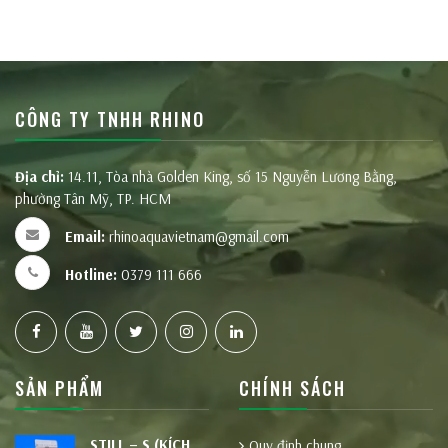
CÔNG TY TNHH RHINO
Địa chỉ:
14.11, Tòa nhà Golden King, số 15 Nguyễn Lương Bằng,
phường Tân Mỹ, TP. HCM
Email:
rhinoaquavietnam@gmail.com
Hotline:
0379 111 666
SẢN PHẨM
CHÍNH SÁCH
STILL – S (KÍCH
Quy định chung