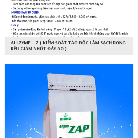
ALLZYME – Z ( KIỂM SOÁT TẢO ĐỘC LÀM SẠCH RONG
RÊU GIẢM NHỚT ĐÁY AO )