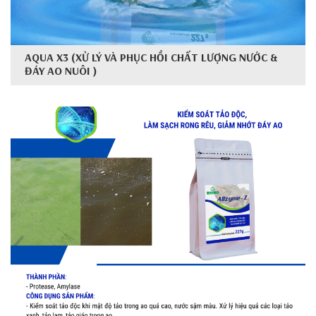
AQUA X3 (XỬ LÝ VÀ PHỤC HỒI CHẤT LƯỢNG NƯỚC &
ĐÁY AO NUÔI )