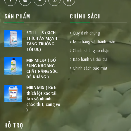
SẢN PHẨM
CHÍNH SÁCH
STILL – S (KÍCH
Quy định chung
THÍCH ĂN MẠNH
Mua hàng và thanh toán
TĂNG TRƯỞNG
TỐI ƯU)
Chính sách giao nhận
Bảo hành và đổi trả
MIN MILK+ ( BỔ
SUNG KHOÁNG
Chính sách bảo mật
CHẤT NÂNG SỨC
ĐỀ KHÁNG )
MIRA MIX ( Kích
thích lột xác tái
tạo vỏ nhanh
chắc thịt, cứng vỏ
)
HỖ TRỢ