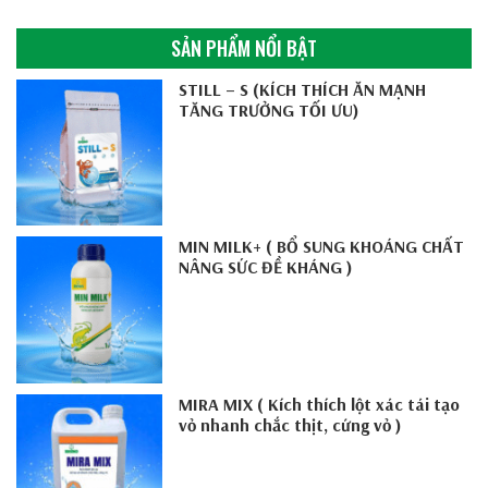
SẢN PHẨM NỔI BẬT
STILL – S (KÍCH THÍCH ĂN MẠNH
TĂNG TRƯỞNG TỐI ƯU)
MIN MILK+ ( BỔ SUNG KHOÁNG CHẤT
NÂNG SỨC ĐỀ KHÁNG )
MIRA MIX ( Kích thích lột xác tái tạo
vỏ nhanh chắc thịt, cứng vỏ )