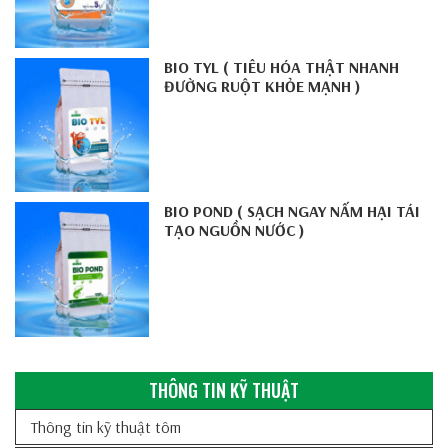
BIO TYL ( TIÊU HÓA THẬT NHANH
ĐƯỜNG RUỘT KHỎE MẠNH )
BIO POND ( SẠCH NGAY NẤM HẠI TÁI
TẠO NGUỒN NƯỚC )
THÔNG TIN KỸ THUẬT
Thông tin kỹ thuật tôm