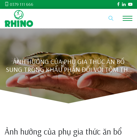
0379 111 666
ẢNH HƯỞNG CỦA PHỤ GIA THỨC ĂN BỔ
SUNG TRONG KHẨU PHẦN ĐỐI VỚI TÔM THẺ
CHÂN TRẮNG
Ảnh hưởng của phụ gia thức ăn bổ