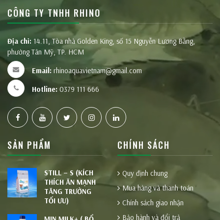
CÔNG TY TNHH RHINO
Địa chỉ:
14.11, Tòa nhà Golden King, số 15 Nguyễn Lương Bằng,
phường Tân Mỹ, TP. HCM
Email:
rhinoaquavietnam@gmail.com
Hotline:
0379 111 666
SẢN PHẨM
CHÍNH SÁCH
STILL – S (KÍCH
Quy định chung
THÍCH ĂN MẠNH
Mua hàng và thanh toán
TĂNG TRƯỞNG
TỐI ƯU)
Chính sách giao nhận
Bảo hành và đổi trả
MIN MILK+ ( BỔ