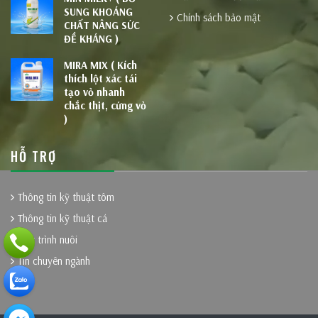
SUNG KHOÁNG
Chính sách bảo mật
CHẤT NÂNG SỨC
ĐỀ KHÁNG )
MIRA MIX ( Kích
thích lột xác tái
tạo vỏ nhanh
chắc thịt, cứng vỏ
)
HỖ TRỢ
Thông tin kỹ thuật tôm
Thông tin kỹ thuật cá
Quy trình nuôi
Tin chuyên ngành