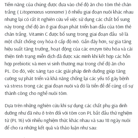
Tiềm năng của chúng được đưa vào chế độ ăn cho tôm thẻ chân
trắng (
Litopenaeus vannamei
) ở nhiều giai đoạn nuôi khác nhau
nhưng lại có rất ít nghiên cứu về việc sử dụng các chất bổ sung
này trong chế độ ăn ở giai đoạn phát triển ban đầu của tôm thẻ
chân trắng. Vitamin C được bổ sung trong giai đoạn đầu sẽ là
một chất chống oxy hóa ở cấp độ mô. Gần đây hơn, sự gia tăng
hiệu suất tăng trưởng, hoạt động của các enzym tiêu hóa và cải
thiện tình trạng miễn dịch đã được xác minh khi kết hợp các hỗn
hợp prebiotic và men vi sinh thương mại trong chế độ ăn cho
PL. Do đó, việc sáng tạo các giải pháp dinh dưỡng giúp tăng
cường sự phát triển và khả năng chống lại các yếu tố gây bệnh
và stress trong các giai đoạn nuôi và đó là tiền đề để củng cố sự
thành công cho nghề nuôi tôm.
Dựa trên những nghiên cứu khi sự dụng các chất phụ gia dinh
dưỡng như đã nêu ở trên đối với tôm con PL bắt đầu thử nghiệm
từ (PL 16) với nhiều nghiệm thức khác nhau và sau 18 ngày nuôi
để cho ra những kết quả và thảo luận như sau: