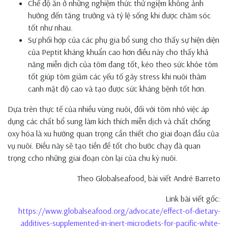
Chế độ ăn ở những nghiệm thức thử ngiệm không ảnh
hưởng đến tăng trưởng và tỷ lệ sống khi được chăm sóc
tốt như nhau.
Sự phối hợp của các phụ gia bổ sung cho thấy sự hiện diện
của Peptit kháng khuẩn cao hơn điều này cho thấy khả
năng miễn dịch của tôm đang tốt, kéo theo sức khỏe tôm
tốt giúp tôm giảm các yếu tố gây stress khi nuôi thâm
canh mật độ cao và tạo được sức kháng bệnh tốt hơn.
Dựa trên thực tế của nhiều vùng nuôi, đối với tôm nhỏ việc áp
dụng các chất bổ sung làm kích thích miễn dịch và chất chống
oxy hóa là xu hướng quan trọng cần thiết cho giai đoạn đầu của
vụ nuôi. Điều này sẽ tạo tiền đề tốt cho bước chạy đà quan
trọng ccho những giai đoạn còn lại của chu kỳ nuôi.
Theo Globalseafood, bài viết André Barreto
Link bài viết gốc:
https://www.globalseafood.org/advocate/effect-of-dietary-
additives-supplemented-in-inert-microdiets-for-pacific-white-