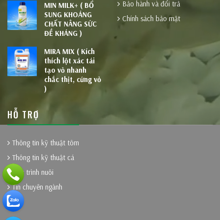
Bảo hành và đổi trả
MIN MILK+ ( BỔ
SUNG KHOÁNG
Chính sách bảo mật
CHẤT NÂNG SỨC
ĐỀ KHÁNG )
MIRA MIX ( Kích
thích lột xác tái
tạo vỏ nhanh
chắc thịt, cứng vỏ
)
HỖ TRỢ
Thông tin kỹ thuật tôm
Thông tin kỹ thuật cá
Quy trình nuôi
Tin chuyên ngành