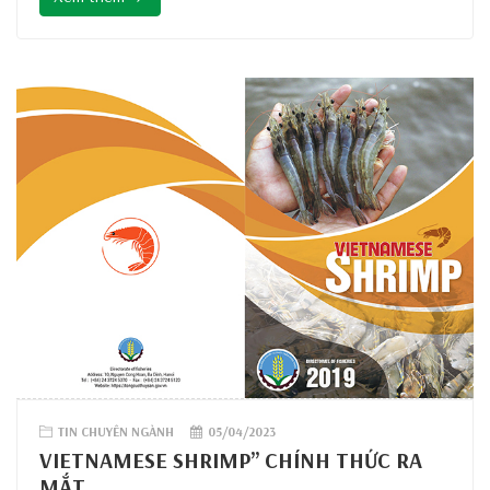
2023. “Giá tôm tăng cao vào cuối chu
TIN CHUYÊN NGÀNH
05/04/2023
VIETNAMESE SHRIMP” CHÍNH THỨC RA
MẮT