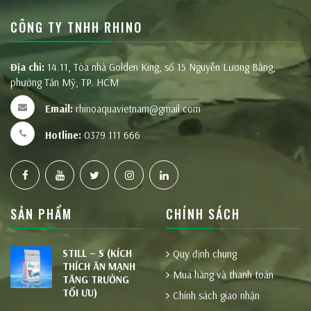
CÔNG TY TNHH RHINO
Địa chỉ:
14.11, Tòa nhà Golden King, số 15 Nguyễn Lương Bằng,
phường Tân Mỹ, TP. HCM
Email:
rhinoaquavietnam@gmail.com
Hotline:
0379 111 666
SẢN PHẨM
CHÍNH SÁCH
STILL – S (KÍCH
Quy định chung
THÍCH ĂN MẠNH
Mua hàng và thanh toán
TĂNG TRƯỞNG
TỐI ƯU)
Chính sách giao nhận