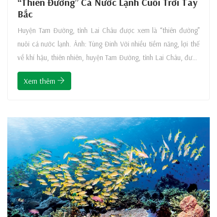
“Thiên Đường” Cá Nước Lạnh Cuối Trời Tây
Bắc
Huyện Tam Đường, tỉnh Lai Châu được xem là “thiên đường”
nuôi cá nước lạnh. Ảnh: Tùng Đinh Với nhiều tiềm năng, lợi thế
về khí hậu, thiên nhiên, huyện Tam Đường, tỉnh Lai Châu, được
biết đến là vùng đất ’thiên đường’ để nuôi cá nước lạnh “Thiên
Xem thêm
đường” nuôi cá nước lạnh “Các