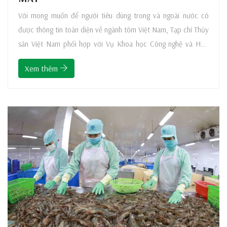
Với mong muốn để người tiêu dùng trong và ngoài nước có
được thông tin toàn diện về ngành tôm Việt Nam, Tạp chí Thủy
sản Việt Nam phối hợp với Vụ Khoa học Công nghệ và Hợp
tác quốc tế (Tổng cục Thủy sản) thực hiện xuất bản cuốn
Xem thêm
cataloge “Vietnamese Shrimp”. “Vietnamese