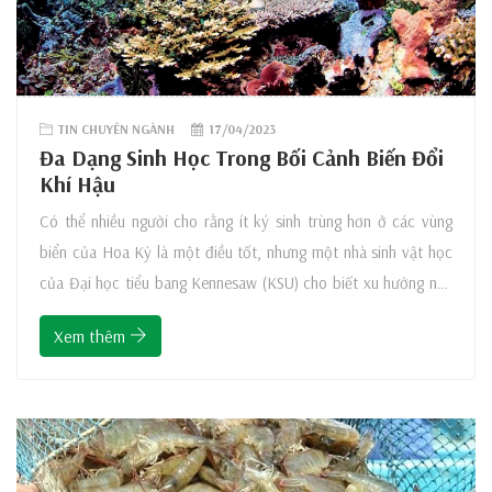
TIN CHUYÊN NGÀNH
17/04/2023
Đa Dạng Sinh Học Trong Bối Cảnh Biến Đổi
Khí Hậu
Có thể nhiều người cho rằng ít ký sinh trùng hơn ở các vùng
biển của Hoa Kỳ là một điều tốt, nhưng một nhà sinh vật học
của Đại học tiểu bang Kennesaw (KSU) cho biết xu hướng này
báo hiệu mối nguy hiểm tiềm ẩn đối với cá và các động vật
Xem thêm
hoang