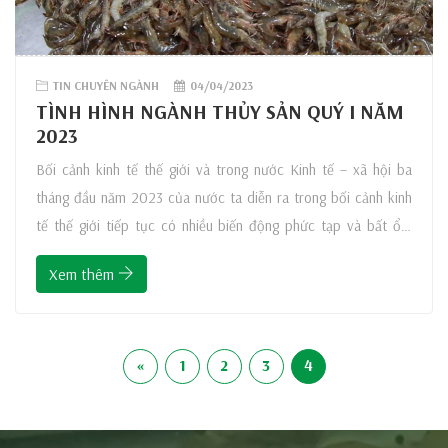
TIN CHUYÊN NGÀNH
04/04/2023
TÌNH HÌNH NGÀNH THỦY SẢN QUÝ I NĂM
2023
Bối cảnh kinh tế thế giới và trong nước Kinh tế – xã hội ba
tháng đầu năm 2023 của nước ta diễn ra trong bối cảnh kinh
tế thế giới tiếp tục có nhiều biến động phức tạp và bất ổn.
Lạm phát toàn cầu mặc dù đã hạ nhiệt nhưng vẫn ở mức
Xem thêm
«
1
2
3
4