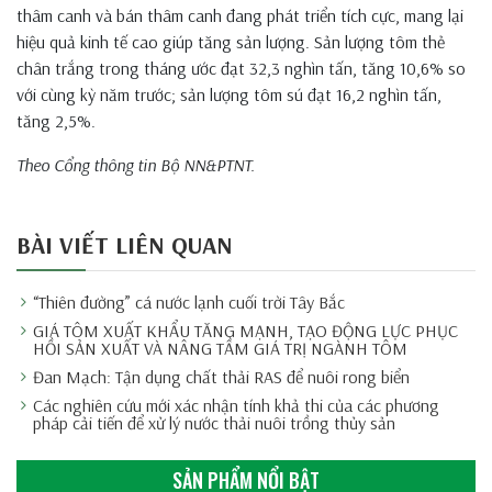
thâm canh và bán thâm canh đang phát triển tích cực, mang lại
hiệu quả kinh tế cao giúp tăng sản lượng. Sản lượng tôm thẻ
chân trắng trong tháng ước đạt 32,3 nghìn tấn, tăng 10,6% so
với cùng kỳ năm trước; sản lượng tôm sú đạt 16,2 nghìn tấn,
tăng 2,5%.
Theo Cổng thông tin Bộ NN&PTNT.
BÀI VIẾT LIÊN QUAN
“Thiên đường” cá nước lạnh cuối trời Tây Bắc
GIÁ TÔM XUẤT KHẨU TĂNG MẠNH, TẠO ĐỘNG LỰC PHỤC
HỒI SẢN XUẤT VÀ NÂNG TẦM GIÁ TRỊ NGÀNH TÔM
Đan Mạch: Tận dụng chất thải RAS để nuôi rong biển
Các nghiên cứu mới xác nhận tính khả thi của các phương
pháp cải tiến để xử lý nước thải nuôi trồng thủy sản
SẢN PHẨM NỔI BẬT