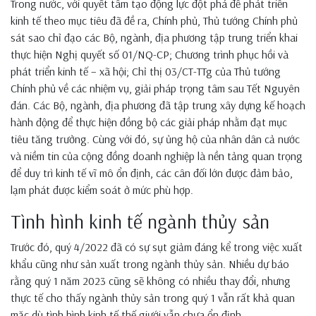
Trong nước, với quyết tâm tạo động lực đột phá để phát triển
kinh tế theo mục tiêu đã đề ra, Chính phủ, Thủ tướng Chính phủ
sát sao chỉ đạo các Bộ, ngành, địa phương tập trung triển khai
thực hiện Nghị quyết số 01/NQ-CP; Chương trình phục hồi và
phát triển kinh tế – xã hội; Chỉ thị 03/CT-TTg của Thủ tướng
Chính phủ về các nhiệm vụ, giải pháp trọng tâm sau Tết Nguyên
đán. Các Bộ, ngành, địa phương đã tập trung xây dựng kế hoạch
hành động để thực hiện đồng bộ các giải pháp nhằm đạt mục
tiêu tăng trưởng. Cùng với đó, sự ủng hộ của nhân dân cả nước
và niềm tin của cộng đồng doanh nghiệp là nền tảng quan trọng
để duy trì kinh tế vĩ mô ổn định, các cân đối lớn được đảm bảo,
lạm phát được kiểm soát ở mức phù hợp.
Tình hình kinh tế ngành thủy sản
Trước đó, quý 4/2022 đã có sự sụt giảm đáng kể trong việc xuất
khẩu cũng như sản xuất trong ngành thủy sản. Nhiều dự báo
rằng quý 1 năm 2023 cũng sẽ không có nhiều thay đổi, nhưng
thực tế cho thấy ngành thủy sản trong quý 1 vẫn rất khả quan
mặc dù tình hình kinh tế thế giưới vẫn chưa ổn định.