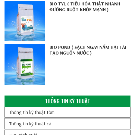
BIO TYL ( TIÊU HÓA THẬT NHANH
ĐƯỜNG RUỘT KHỎE MẠNH )
BIO POND ( SẠCH NGAY NẤM HẠI TÁI
TẠO NGUỒN NƯỚC )
THÔNG TIN KỸ THUẬT
Thông tin kỹ thuật tôm
Thông tin kỹ thuật cá
Quy trình nuôi