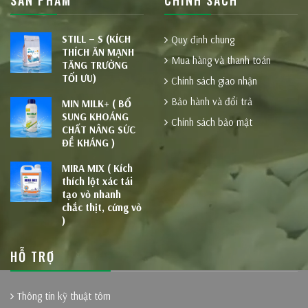
STILL – S (KÍCH
Quy định chung
THÍCH ĂN MẠNH
Mua hàng và thanh toán
TĂNG TRƯỞNG
TỐI ƯU)
Chính sách giao nhận
Bảo hành và đổi trả
MIN MILK+ ( BỔ
SUNG KHOÁNG
Chính sách bảo mật
CHẤT NÂNG SỨC
ĐỀ KHÁNG )
MIRA MIX ( Kích
thích lột xác tái
tạo vỏ nhanh
chắc thịt, cứng vỏ
)
HỖ TRỢ
Thông tin kỹ thuật tôm