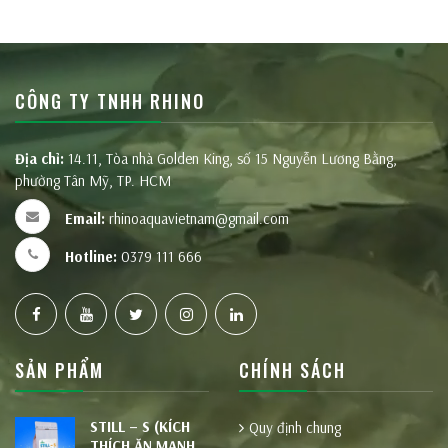
CÔNG TY TNHH RHINO
Địa chỉ:
14.11, Tòa nhà Golden King, số 15 Nguyễn Lương Bằng,
phường Tân Mỹ, TP. HCM
Email:
rhinoaquavietnam@gmail.com
Hotline:
0379 111 666
SẢN PHẨM
CHÍNH SÁCH
STILL – S (KÍCH
Quy định chung
THÍCH ĂN MẠNH