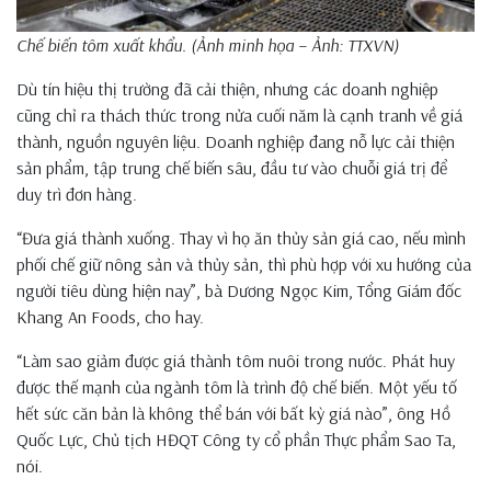
Chế biến tôm xuất khẩu. (Ảnh minh họa – Ảnh: TTXVN)
Dù tín hiệu thị trường đã cải thiện, nhưng các doanh nghiệp
cũng chỉ ra thách thức trong nửa cuối năm là cạnh tranh về giá
thành, nguồn nguyên liệu. Doanh nghiệp đang nỗ lực cải thiện
sản phẩm, tập trung chế biến sâu, đầu tư vào chuỗi giá trị để
duy trì đơn hàng.
“Đưa giá thành xuống. Thay vì họ ăn thủy sản giá cao, nếu mình
phối chế giữ nông sản và thủy sản, thì phù hợp với xu hướng của
người tiêu dùng hiện nay”, bà Dương Ngọc Kim, Tổng Giám đốc
Khang An Foods, cho hay.
“Làm sao giảm được giá thành tôm nuôi trong nước. Phát huy
được thế mạnh của ngành tôm là trình độ chế biến. Một yếu tố
hết sức căn bản là không thể bán với bất kỳ giá nào”, ông Hồ
Quốc Lực, Chủ tịch HĐQT Công ty cổ phần Thực phẩm Sao Ta,
nói.