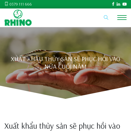
0379 111 666
XUẤT KHẨU THỦY SẢN SẼ PHỤC HỒI VÀO
NỬA CUỐI NĂM
Xuất khẩu thủy sản sẽ phục hồi vào