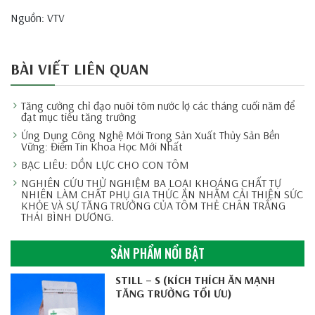
Nguồn: VTV
BÀI VIẾT LIÊN QUAN
Tăng cường chỉ đạo nuôi tôm nước lợ các tháng cuối năm để
đạt mục tiêu tăng trưởng
Ứng Dụng Công Nghệ Mới Trong Sản Xuất Thủy Sản Bền
Vững: Điểm Tin Khoa Học Mới Nhất
BẠC LIÊU: DỒN LỰC CHO CON TÔM
NGHIÊN CỨU THỬ NGHIỆM BA LOẠI KHOÁNG CHẤT TỰ
NHIÊN LÀM CHẤT PHỤ GIA THỨC ĂN NHẰM CẢI THIỆN SỨC
KHỎE VÀ SỰ TĂNG TRƯỞNG CỦA TÔM THẺ CHÂN TRẮNG
THÁI BÌNH DƯƠNG.
SẢN PHẨM NỔI BẬT
STILL – S (KÍCH THÍCH ĂN MẠNH
TĂNG TRƯỞNG TỐI ƯU)