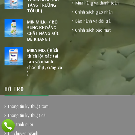
Mua hàng và thanh toán
TĂNG TRƯỞNG
TỐI ƯU)
Chính sách giao nhận
Bảo hành và đổi trả
MIN MILK+ ( BỔ
SUNG KHOÁNG
Chính sách bảo mật
CHẤT NÂNG SỨC
ĐỀ KHÁNG )
MIRA MIX ( Kích
thích lột xác tái
tạo vỏ nhanh
chắc thịt, cứng vỏ
)
HỖ TRỢ
Thông tin kỹ thuật tôm
Thông tin kỹ thuật cá
Quy trình nuôi
Tin chuyên ngành